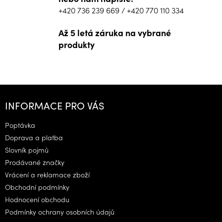
+420 736 239 669
/
+420 770 110 334
Až 5 letá záruka na vybrané
produkty
Z
á
INFORMACE PRO VÁS
p
a
Poptávka
t
Doprava a platba
í
Slovník pojmů
Prodávané značky
Vrácení a reklamace zboží
Obchodní podmínky
Hodnocení obchodu
Podmínky ochrany osobních údajů