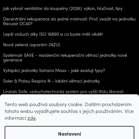
Jak vybrat ventilátor do koupelny (2026): výkon, hlučnost, tipy
Decentrální rekuperace do jedné místnosti: Proč vsadit na jednotku
Recuair DC40?
Lepší vzduch díky ISO 16890 a co byste měli vědět
Nová zelená úsporám (NZU)
Systemair SAVE - rezidenční rekuperační větrací jednotky nové
generace
Vytápěcí jednotky Sahara Maxx - jaké existují typy?
Soler & Palau Respiro N - lokální větrací jednotky
Lindab Safe: vzduchotechnický systém pro vyšší třídu těsnosti
Tento web používá soubory cookie. Dalším procházením
ARCHIV
tohoto webu vyjadřujete souhlas s jejich používáním. Více
informací
zde
.
Vytvořil Shoptet
Nastavení