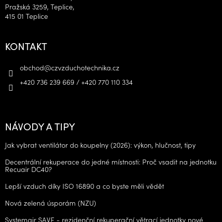
Pražská 3259, Teplice,
415 01 Teplice
KONTAKT
obchod
@
czvzduchotechnika.cz
+420 736 239 669 / +420 770 110 334
NÁVODY A TIPY
Jak vybrat ventilátor do koupelny (2026): výkon, hlučnost, tipy
Decentrální rekuperace do jedné místnosti: Proč vsadit na jednotku
Recuair DC40?
Lepší vzduch díky ISO 16890 a co byste měli vědět
Nová zelená úsporám (NZU)
Systemair SAVE - rezidenční rekuperační větrací jednotky nové