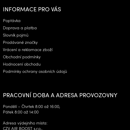
á
INFORMACE PRO VÁS
p
a
Poptávka
t
Doprava a platba
í
Slovník pojmů
Prodávané značky
Vrácení a reklamace zboží
Obchodní podmínky
Hodnocení obchodu
Podmínky ochrany osobních údajů
PRACOVNÍ DOBA A ADRESA PROVOZOVNY
Pondělí – Čtvrtek 8:00 až 16:00,
Pátek 8:00 až 14:00
Adresa výdejního místa:
CZV AIR BOOST s.r.o.,