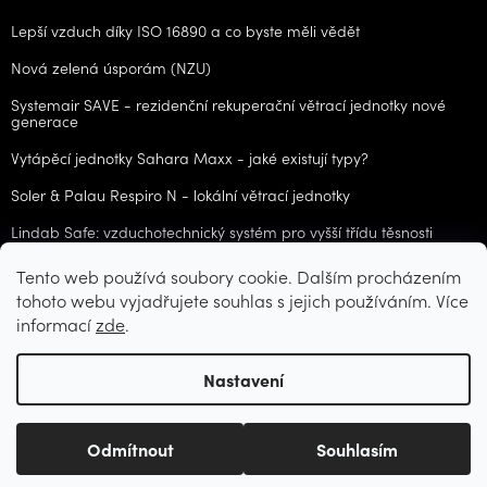
Lepší vzduch díky ISO 16890 a co byste měli vědět
Nová zelená úsporám (NZU)
Systemair SAVE - rezidenční rekuperační větrací jednotky nové
generace
Vytápěcí jednotky Sahara Maxx - jaké existují typy?
Soler & Palau Respiro N - lokální větrací jednotky
Lindab Safe: vzduchotechnický systém pro vyšší třídu těsnosti
Tento web používá soubory cookie. Dalším procházením
ARCHIV
tohoto webu vyjadřujete souhlas s jejich používáním. Více
informací
zde
.
Vytvořil Shoptet
Nastavení
Copyright 2026
CZvzt.cz
. Všechna práva vyhrazena.
Upravit
Odmítnout
Souhlasím
nastavení cookies