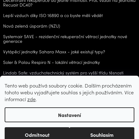
Recuair DC40?
Lepší vzduch díky ISO 16890 a co byste měli vědět
Nová zelená úsporám (NZU)
Systemair SAVE - rezidenční rekuperační větrací jednotky nové
generace
Vytápěcí jednotky Sahara Maxx - jaké existují typy?
Soler & Palau Respiro N - lokální větrací jednotky
Lindab Safe: vzduchotechnický systém pro vyšší třídu těsnosti
Tento web používá soubory cookie. Dalším procházením
ARCHIV
tohoto webu vyjadřujete souhlas s jejich používáním. Více
informací
zde
.
Vytvořil Shoptet
Nastavení
Copyright 2026
CZvzt.cz
. Všechna práva vyhrazena.
Upravit
Odmítnout
Souhlasím
nastavení cookies