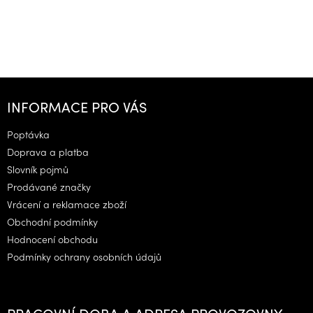
Z
á
INFORMACE PRO VÁS
p
a
Poptávka
t
Doprava a platba
í
Slovník pojmů
Prodávané značky
Vrácení a reklamace zboží
Obchodní podmínky
Hodnocení obchodu
Podmínky ochrany osobních údajů
PRACOVNÍ DOBA A ADRESA PROVOZOVNY