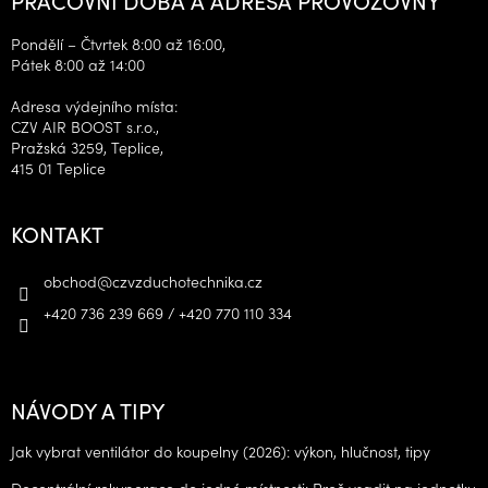
Pondělí – Čtvrtek 8:00 až 16:00,
Pátek 8:00 až 14:00
Adresa výdejního místa:
CZV AIR BOOST s.r.o.,
Pražská 3259, Teplice,
415 01 Teplice
KONTAKT
obchod
@
czvzduchotechnika.cz
+420 736 239 669 / +420 770 110 334
NÁVODY A TIPY
Jak vybrat ventilátor do koupelny (2026): výkon, hlučnost, tipy
Decentrální rekuperace do jedné místnosti: Proč vsadit na jednotku