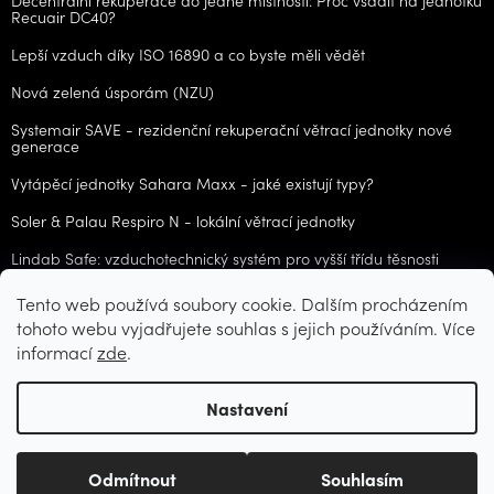
Recuair DC40?
Lepší vzduch díky ISO 16890 a co byste měli vědět
Nová zelená úsporám (NZU)
Systemair SAVE - rezidenční rekuperační větrací jednotky nové
generace
Vytápěcí jednotky Sahara Maxx - jaké existují typy?
Soler & Palau Respiro N - lokální větrací jednotky
Lindab Safe: vzduchotechnický systém pro vyšší třídu těsnosti
Tento web používá soubory cookie. Dalším procházením
ARCHIV
tohoto webu vyjadřujete souhlas s jejich používáním. Více
informací
zde
.
Vytvořil Shoptet
Nastavení
Copyright 2026
CZvzt.cz
. Všechna práva vyhrazena.
Upravit
Odmítnout
Souhlasím
nastavení cookies