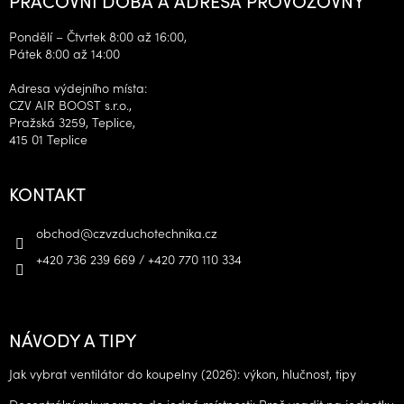
Pondělí – Čtvrtek 8:00 až 16:00,
Pátek 8:00 až 14:00
Adresa výdejního místa:
CZV AIR BOOST s.r.o.,
Pražská 3259, Teplice,
415 01 Teplice
KONTAKT
obchod
@
czvzduchotechnika.cz
+420 736 239 669 / +420 770 110 334
NÁVODY A TIPY
Jak vybrat ventilátor do koupelny (2026): výkon, hlučnost, tipy
Decentrální rekuperace do jedné místnosti: Proč vsadit na jednotku