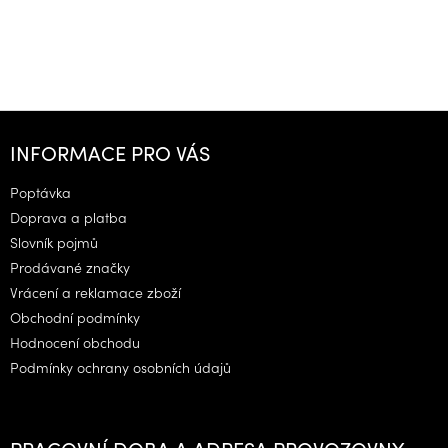
Z
á
INFORMACE PRO VÁS
p
a
Poptávka
t
Doprava a platba
í
Slovník pojmů
Prodávané značky
Vrácení a reklamace zboží
Obchodní podmínky
Hodnocení obchodu
Podmínky ochrany osobních údajů
PRACOVNÍ DOBA A ADRESA PROVOZOVNY