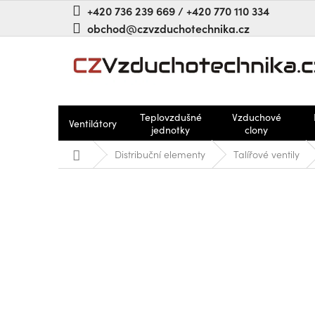
Přejít
+420 736 239 669 / +420 770 110 334
na
obchod@czvzduchotechnika.cz
obsah
Teplovzdušné
Vzduchové
Ventilátory
jednotky
clony
Domů
Distribuční elementy
Talířové ventily