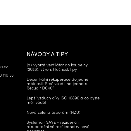
NÁVODY A TIPY
Jak vybrat ventilátor do koupelny
a.cz
(2026): výkon, hlučnost, tipy
0 110 33
Decentrální rekuperace do jedné
místnosti: Proč vsadit na jednotku
Recuair DC40?
Lepší vzduch díky ISO 16890 a co byste
měli vědět
Nová zelená úsporám (NZU)
Systemair SAVE - rezidenční
rekuperační větrací jednotky nové
generace