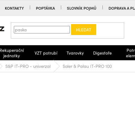
KONTAKTY
POPTÁVKA
SLOVNÍK POJMŮ
DOPRAVA A PL
HLEDAT
Rekuperační
Potr
VZT potrubí
Tvarovky
Digestoře
jednotky
elem
S&P IT-PRO - univerzal
Soler & Palau IT-PRO 100