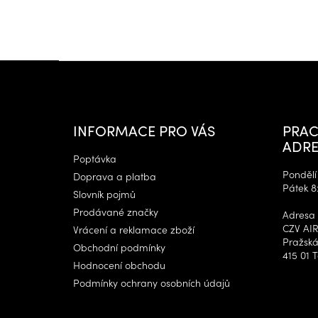
Z
á
p
a
t
INFORMACE PRO VÁS
PRAC
í
ADRE
Poptávka
Pondělí 
Doprava a platba
Pátek 8
Slovník pojmů
Prodávané značky
Adresa 
CZV AIR
Vrácení a reklamace zboží
Pražská
Obchodní podmínky
415 01 T
Hodnocení obchodu
Podmínky ochrany osobních údajů