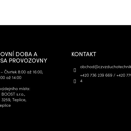
OVNÍ DOBA A
KONTAKT
SA PROVOZOVNY
obchod
@
czvzduchotechnik
– Čtvrtek 8:00 až 16:00,
+420 736 239 669 / +420 77
:00 až 14:00
4
výdejního místa:
 BOOST s.r.o.,
 3259, Teplice,
eplice