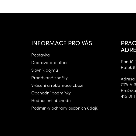
Z
á
p
a
t
INFORMACE PRO VÁS
PRAC
í
ADRE
Poptávka
Pondělí 
Doprava a platba
Pátek 8
Slovník pojmů
Prodávané značky
Adresa 
CZV AIR
Vrácení a reklamace zboží
Pražská
Obchodní podmínky
415 01 T
Hodnocení obchodu
Podmínky ochrany osobních údajů