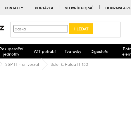
KONTAKTY
POPTÁVKA
SLOVNÍK POJMŮ
DOPRAVA A PL
HLEDAT
Rekuperační
Potr
VZT potrubí
Tvarovky
Digestoře
jednotky
elem
S&P IT - univerzal
Soler & Palau IT 150