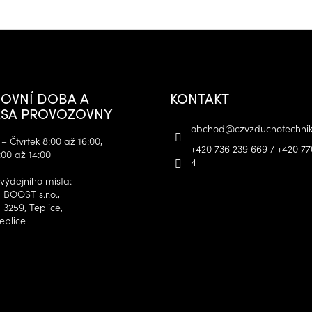
OVNÍ DOBA A
KONTAKT
SA PROVOZOVNY
obchod
@
czvzduchotechnik
– Čtvrtek 8:00 až 16:00,
+420 736 239 669 / +420 77
:00 až 14:00
4
výdejního místa:
 BOOST s.r.o.,
 3259, Teplice,
eplice