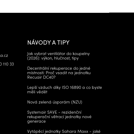
NÁVODY A TIPY
Jak vybrat ventilátor do koupelny
a.cz
(2026): výkon, hlučnost, tipy
0 110 33
Decentrální rekuperace do jedné
místnosti: Proč vsadit na jednotku
Recuair DC40?
Lepší vzduch díky ISO 16890 a co byste
měli vědět
Nová zelená úsporám (NZU)
Systemair SAVE - rezidenční
rekuperační větrací jednotky nové
generace
Vytápěcí jednotky Sahara Maxx - jaké