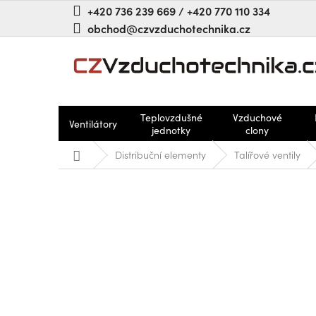
Přejít
+420 736 239 669 / +420 770 110 334
na
obchod@czvzduchotechnika.cz
obsah
Teplovzdušné
Vzduchové
Ventilátory
jednotky
clony
Domů
Distribuční elementy
Talířové ventily