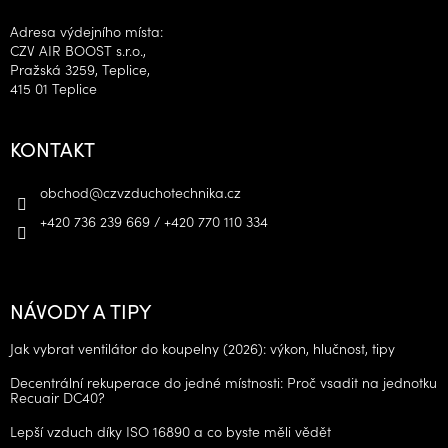
Adresa výdejního místa:
CZV AIR BOOST s.r.o.,
Pražská 3259, Teplice,
415 01 Teplice
KONTAKT
obchod
@
czvzduchotechnika.cz
+420 736 239 669 / +420 770 110 334
NÁVODY A TIPY
Jak vybrat ventilátor do koupelny (2026): výkon, hlučnost, tipy
Decentrální rekuperace do jedné místnosti: Proč vsadit na jednotku
Recuair DC40?
Lepší vzduch díky ISO 16890 a co byste měli vědět