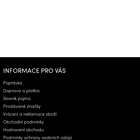
Z
á
INFORMACE PRO VÁS
p
a
Poptávka
t
Doprava a platba
í
Slovník pojmů
Prodávané značky
Vrácení a reklamace zboží
Obchodní podmínky
Hodnocení obchodu
Podmínky ochrany osobních údajů