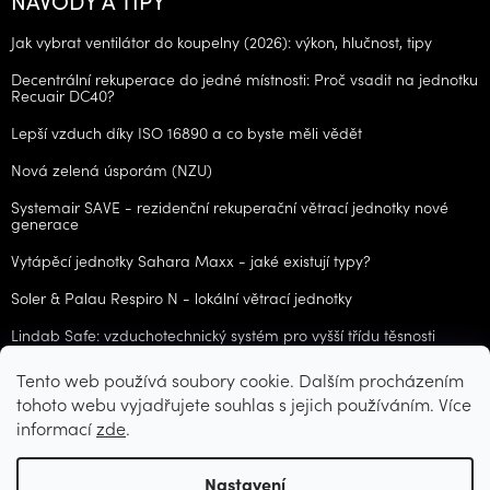
Jak vybrat ventilátor do koupelny (2026): výkon, hlučnost, tipy
Decentrální rekuperace do jedné místnosti: Proč vsadit na jednotku
Recuair DC40?
Lepší vzduch díky ISO 16890 a co byste měli vědět
Nová zelená úsporám (NZU)
Systemair SAVE - rezidenční rekuperační větrací jednotky nové
generace
Vytápěcí jednotky Sahara Maxx - jaké existují typy?
Soler & Palau Respiro N - lokální větrací jednotky
Lindab Safe: vzduchotechnický systém pro vyšší třídu těsnosti
Tento web používá soubory cookie. Dalším procházením
ARCHIV
tohoto webu vyjadřujete souhlas s jejich používáním. Více
informací
zde
.
Vytvořil Shoptet
Nastavení