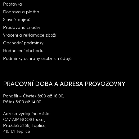
a
Poptávka
t
Doprava a platba
í
Slovník pojmů
Prodávané značky
Vrácení a reklamace zboží
Obchodní podmínky
Hodnocení obchodu
Podmínky ochrany osobních údajů
PRACOVNÍ DOBA A ADRESA PROVOZOVNY
Pondělí – Čtvrtek 8:00 až 16:00,
Pátek 8:00 až 14:00
Adresa výdejního místa:
CZV AIR BOOST s.r.o.,
Pražská 3259, Teplice,
415 01 Teplice