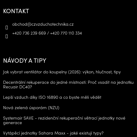
KONTAKT
obchod
@
czvzduchotechnika.cz
+420 736 239 669 / +420 770 110 334
NÁVODY A TIPY
Jak vybrat ventilátor do koupelny (2026): výkon, hlučnost, tipy
Decentrální rekuperace do jedné místnosti: Proč vsadit na jednotku
Recuair DC40?
Lepší vzduch díky ISO 16890 a co byste měli vědět
Nová zelená úsporám (NZU)
Systemair SAVE - rezidenční rekuperační větrací jednotky nové
generace
Vytápěcí jednotky Sahara Maxx - jaké existují typy?