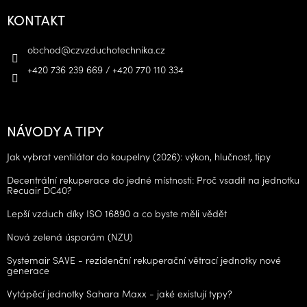
KONTAKT
obchod
@
czvzduchotechnika.cz
+420 736 239 669 / +420 770 110 334
NÁVODY A TIPY
Jak vybrat ventilátor do koupelny (2026): výkon, hlučnost, tipy
Decentrální rekuperace do jedné místnosti: Proč vsadit na jednotku
Recuair DC40?
Lepší vzduch díky ISO 16890 a co byste měli vědět
Nová zelená úsporám (NZU)
Systemair SAVE - rezidenční rekuperační větrací jednotky nové
generace
Vytápěcí jednotky Sahara Maxx - jaké existují typy?