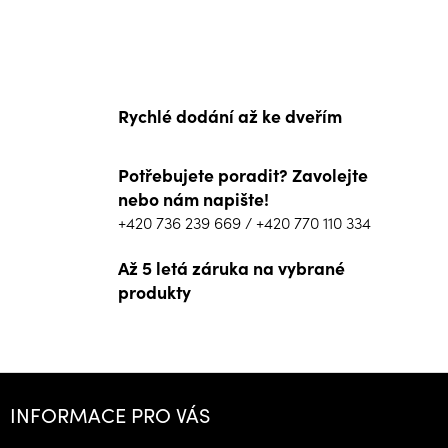
Rychlé dodání až ke dveřím
Potřebujete poradit? Zavolejte
nebo nám napište!
+420 736 239 669
/
+420 770 110 334
Až 5 letá záruka na vybrané
produkty
Z
á
INFORMACE PRO VÁS
p