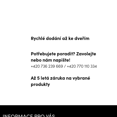
Rychlé dodání až ke dveřím
Potřebujete poradit? Zavolejte
nebo nám napište!
+420 736 239 669
/
+420 770 110 334
Až 5 letá záruka na vybrané
produkty
Z
á
INFORMACE PRO VÁS