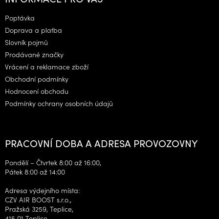
p
a
Poptávka
t
Doprava a platba
í
Slovník pojmů
Prodávané značky
Vrácení a reklamace zboží
Obchodní podmínky
Hodnocení obchodu
Podmínky ochrany osobních údajů
PRACOVNÍ DOBA A ADRESA PROVOZOVNY
Pondělí – Čtvrtek 8:00 až 16:00,
Pátek 8:00 až 14:00
Adresa výdejního místa:
CZV AIR BOOST s.r.o.,
Pražská 3259, Teplice,
415 01 Teplice