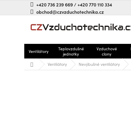
Přejít
+420 736 239 669 / +420 770 110 334
na
obchod@czvzduchotechnika.cz
obsah
Teplovzdušné
Vzduchové
Ventilátory
jednotky
clony
Domů
Ventilátory
Nevýbušné ventilátory