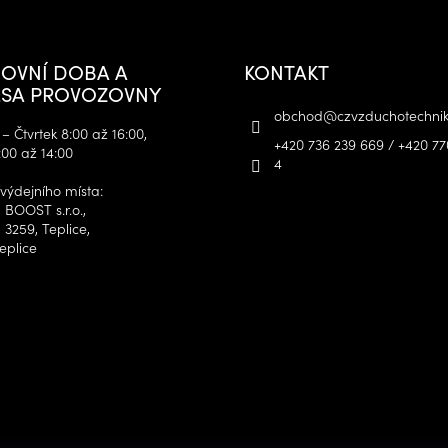
OVNÍ DOBA A
KONTAKT
SA PROVOZOVNY
obchod
@
czvzduchotechnik
– Čtvrtek 8:00 až 16:00,
+420 736 239 669 / +420 77
:00 až 14:00
4
výdejního místa:
 BOOST s.r.o.,
 3259, Teplice,
eplice