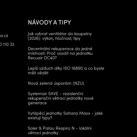
NÁVODY A TIPY
Jak vybrat ventilátor do koupelny
a.cz
(2026): výkon, hlučnost, tipy
0 110 33
Decentrální rekuperace do jedné
místnosti: Proč vsadit na jednotku
Recuair DC40?
Lepší vzduch díky ISO 16890 a co byste
měli vědět
Nová zelená úsporám (NZU)
Systemair SAVE - rezidenční
rekuperační větrací jednotky nové
generace
Vytápěcí jednotky Sahara Maxx - jaké
existují typy?
Soler & Palau Respiro N - lokální
větrací jednotky