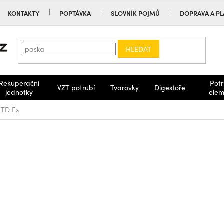
KONTAKTY
POPTÁVKA
SLOVNÍK POJMŮ
DOPRAVA A PL
HLEDAT
Rekuperační
Potr
VZT potrubí
Tvarovky
Digestoře
jednotky
elem
TD Ex