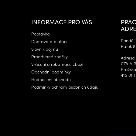
á
p
a
t
INFORMACE PRO VÁS
PRAC
í
ADRE
Poptávka
Pondělí 
Doprava a platba
Pátek 8
Slovník pojmů
Prodávané značky
Adresa 
CZV AIR
Vrácení a reklamace zboží
Pražská
Obchodní podmínky
415 01 T
Hodnocení obchodu
Podmínky ochrany osobních údajů