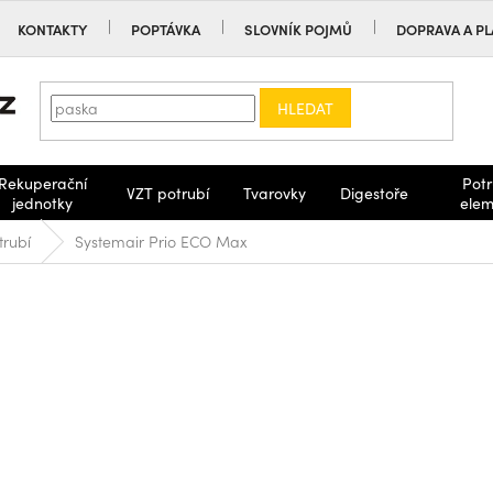
KONTAKTY
POPTÁVKA
SLOVNÍK POJMŮ
DOPRAVA A PL
HLEDAT
Rekuperační
Potr
VZT potrubí
Tvarovky
Digestoře
jednotky
elem
trubí
Systemair Prio ECO Max