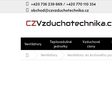
Přejít
+420 736 239 669 / +420 770 110 334
na
obchod@czvzduchotechnika.cz
obsah
Teplovzdušné
Vzduchové
Ventilátory
jednotky
clony
Domů
Ventilátory
Ventilátory do kruhového po