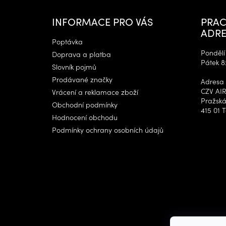
a
t
INFORMACE PRO VÁS
PRAC
í
ADRE
Poptávka
Pondělí 
Doprava a platba
Pátek 8
Slovník pojmů
Prodávané značky
Adresa 
CZV AIR
Vrácení a reklamace zboží
Pražská
Obchodní podmínky
415 01 T
Hodnocení obchodu
Podmínky ochrany osobních údajů