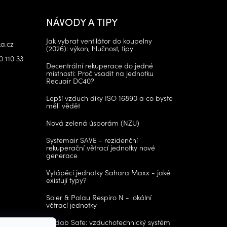
NÁVODY A TIPY
Jak vybrat ventilátor do koupelny
a.cz
(2026): výkon, hlučnost, tipy
0 110 33
Decentrální rekuperace do jedné
místnosti: Proč vsadit na jednotku
Recuair DC40?
Lepší vzduch díky ISO 16890 a co byste
měli vědět
Nová zelená úsporám (NZU)
Systemair SAVE - rezidenční
rekuperační větrací jednotky nové
generace
Vytápěcí jednotky Sahara Maxx - jaké
existují typy?
Soler & Palau Respiro N - lokální
větrací jednotky
Lindab Safe: vzduchotechnický systém