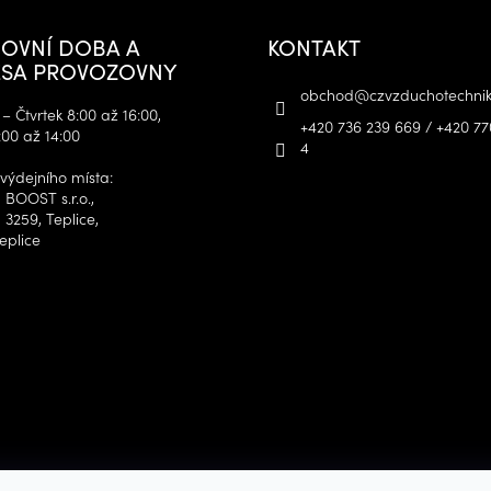
OVNÍ DOBA A
KONTAKT
SA PROVOZOVNY
obchod
@
czvzduchotechnik
– Čtvrtek 8:00 až 16:00,
+420 736 239 669 / +420 77
:00 až 14:00
4
výdejního místa:
 BOOST s.r.o.,
 3259, Teplice,
eplice