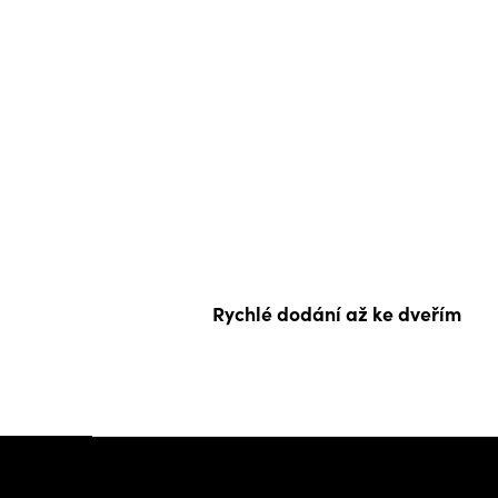
Rychlé dodání až ke dveřím
Z
á
p