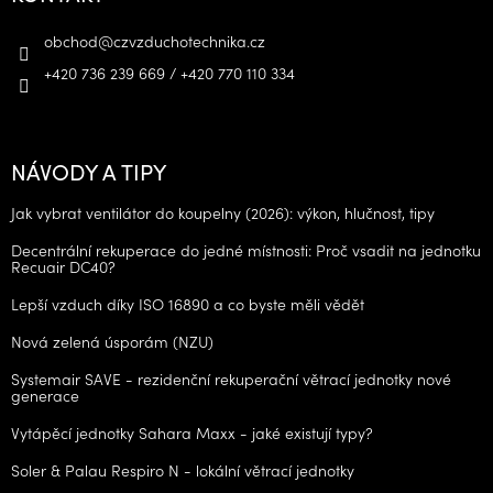
obchod
@
czvzduchotechnika.cz
+420 736 239 669 / +420 770 110 334
NÁVODY A TIPY
Jak vybrat ventilátor do koupelny (2026): výkon, hlučnost, tipy
Decentrální rekuperace do jedné místnosti: Proč vsadit na jednotku
Recuair DC40?
Lepší vzduch díky ISO 16890 a co byste měli vědět
Nová zelená úsporám (NZU)
Systemair SAVE - rezidenční rekuperační větrací jednotky nové
generace
Vytápěcí jednotky Sahara Maxx - jaké existují typy?
Soler & Palau Respiro N - lokální větrací jednotky