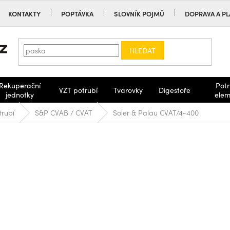
KONTAKTY
POPTÁVKA
SLOVNÍK POJMŮ
DOPRAVA A PL
HLEDAT
Rekuperační
Potr
VZT potrubí
Tvarovky
Digestoře
jednotky
elem
trubí
S&P CVAB / CVAT
Soler & Palau CVAT/4-400