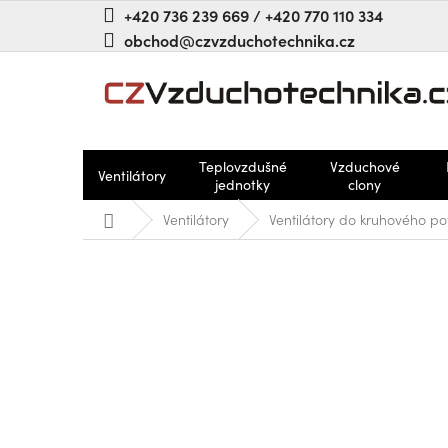
Přejít
+420 736 239 669 / +420 770 110 334
na
obchod@czvzduchotechnika.cz
obsah
Teplovzdušné
Vzduchové
Ventilátory
jednotky
clony
Domů
Ventilátory
Ventilátory do kruhového po