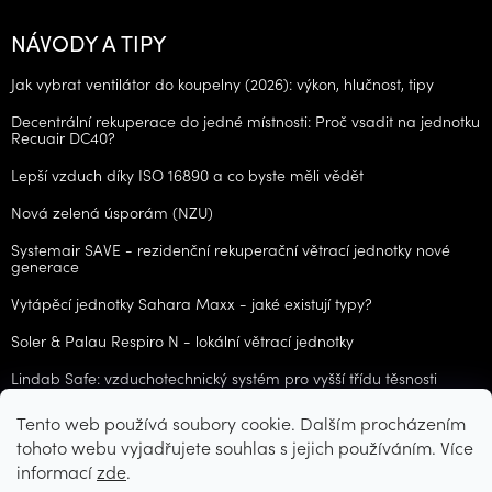
NÁVODY A TIPY
Jak vybrat ventilátor do koupelny (2026): výkon, hlučnost, tipy
Decentrální rekuperace do jedné místnosti: Proč vsadit na jednotku
Recuair DC40?
Lepší vzduch díky ISO 16890 a co byste měli vědět
Nová zelená úsporám (NZU)
Systemair SAVE - rezidenční rekuperační větrací jednotky nové
generace
Vytápěcí jednotky Sahara Maxx - jaké existují typy?
Soler & Palau Respiro N - lokální větrací jednotky
Lindab Safe: vzduchotechnický systém pro vyšší třídu těsnosti
Tento web používá soubory cookie. Dalším procházením
ARCHIV
tohoto webu vyjadřujete souhlas s jejich používáním. Více
informací
zde
.