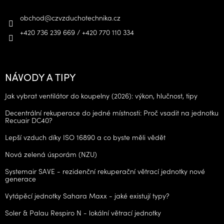
obchod
@
czvzduchotechnika.cz
+420 736 239 669 / +420 770 110 334
NÁVODY A TIPY
Jak vybrat ventilátor do koupelny (2026): výkon, hlučnost, tipy
Decentrální rekuperace do jedné místnosti: Proč vsadit na jednotku
Recuair DC40?
Lepší vzduch díky ISO 16890 a co byste měli vědět
Nová zelená úsporám (NZU)
Systemair SAVE - rezidenční rekuperační větrací jednotky nové
generace
Vytápěcí jednotky Sahara Maxx - jaké existují typy?
Soler & Palau Respiro N - lokální větrací jednotky