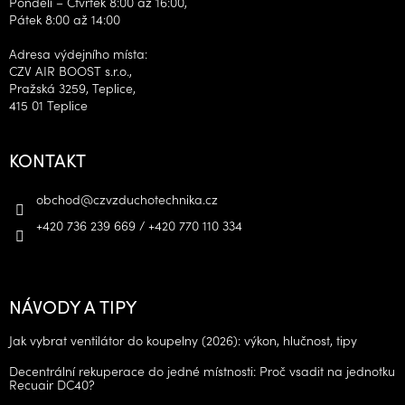
Pondělí – Čtvrtek 8:00 až 16:00,
Pátek 8:00 až 14:00
Adresa výdejního místa:
CZV AIR BOOST s.r.o.,
Pražská 3259, Teplice,
415 01 Teplice
KONTAKT
obchod
@
czvzduchotechnika.cz
+420 736 239 669 / +420 770 110 334
NÁVODY A TIPY
Jak vybrat ventilátor do koupelny (2026): výkon, hlučnost, tipy
Decentrální rekuperace do jedné místnosti: Proč vsadit na jednotku
Recuair DC40?