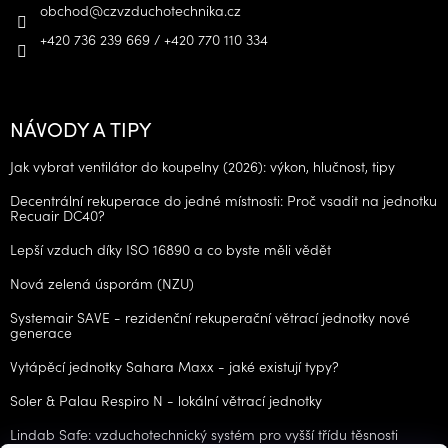
obchod
@
czvzduchotechnika.cz
+420 736 239 669 / +420 770 110 334
NÁVODY A TIPY
Jak vybrat ventilátor do koupelny (2026): výkon, hlučnost, tipy
Decentrální rekuperace do jedné místnosti: Proč vsadit na jednotku
Recuair DC40?
Lepší vzduch díky ISO 16890 a co byste měli vědět
Nová zelená úsporám (NZU)
Systemair SAVE - rezidenční rekuperační větrací jednotky nové
generace
Vytápěcí jednotky Sahara Maxx - jaké existují typy?
Soler & Palau Respiro N - lokální větrací jednotky
Lindab Safe: vzduchotechnický systém pro vyšší třídu těsnosti