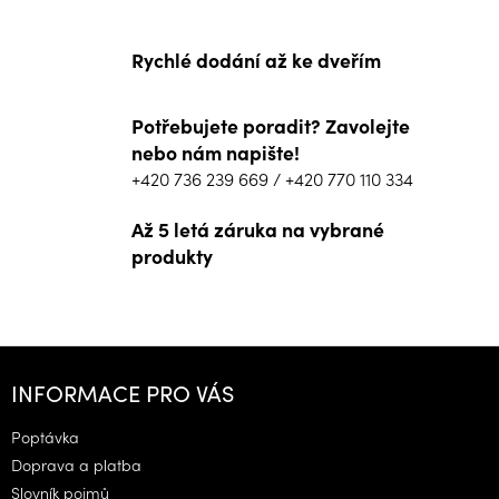
Rychlé dodání až ke dveřím
Potřebujete poradit? Zavolejte
nebo nám napište!
+420 736 239 669
/
+420 770 110 334
Až 5 letá záruka na vybrané
produkty
Z
á
INFORMACE PRO VÁS
p
a
Poptávka
t
Doprava a platba
í
Slovník pojmů