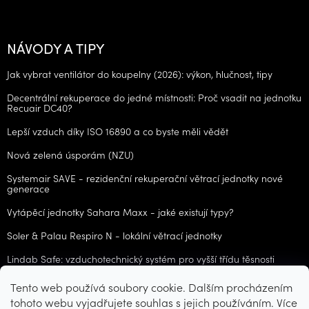
NÁVODY A TIPY
Jak vybrat ventilátor do koupelny (2026): výkon, hlučnost, tipy
Decentrální rekuperace do jedné místnosti: Proč vsadit na jednotku
Recuair DC40?
Lepší vzduch díky ISO 16890 a co byste měli vědět
Nová zelená úsporám (NZU)
Systemair SAVE - rezidenční rekuperační větrací jednotky nové
generace
Vytápěcí jednotky Sahara Maxx - jaké existují typy?
Soler & Palau Respiro N - lokální větrací jednotky
Lindab Safe: vzduchotechnický systém pro vyšší třídu těsnosti
Tento web používá soubory cookie. Dalším procházením
ARCHIV
tohoto webu vyjadřujete souhlas s jejich používáním. Více