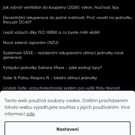
Jak vybrat ventilátor do koupelny (2026): výkon, hlučnost, tipy
Decentrální rekuperace do jedné místnosti: Proč vsadit na jednotku
Recuair DC40?
Lepší vzduch díky ISO 16890 a co byste měli vědět
Nová zelená úsporám (NZU)
Systemair SAVE - rezidenční rekuperační větrací jednotky nové
generace
Vytápěcí jednotky Sahara Maxx - jaké existují typy?
Soler & Palau Respiro N - lokální větrací jednotky
Lindab Safe: vzduchotechnický systém pro vyšší třídu těsnosti
Tento web používá soubory cookie. Dalším procházením
ARCHIV
tohoto webu vyjadřujete souhlas s jejich používáním. Více
informací
zde
.
Vytvořil Shoptet
Nastavení