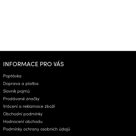
Z
á
INFORMACE PRO VÁS
p
a
Poptávka
t
Doprava a platba
í
Slovník pojmů
Prodávané značky
Vrácení a reklamace zboží
Obchodní podmínky
Hodnocení obchodu
Podmínky ochrany osobních údajů