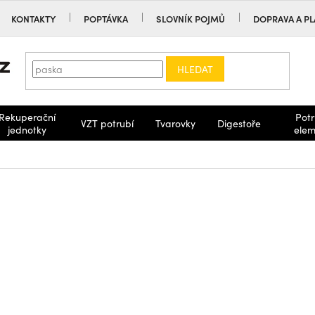
KONTAKTY
POPTÁVKA
SLOVNÍK POJMŮ
DOPRAVA A PL
HLEDAT
Rekuperační
Potr
VZT potrubí
Tvarovky
Digestoře
jednotky
elem