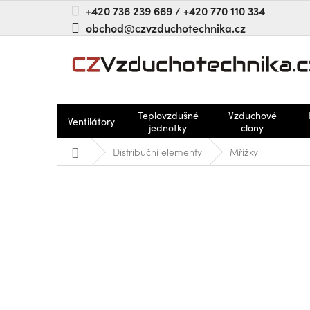
Přejít
+420 736 239 669 / +420 770 110 334
na
obchod@czvzduchotechnika.cz
obsah
Teplovzdušné
Vzduchové
Ventilátory
jednotky
clony
Domů
Distribuční elementy
Mřížky