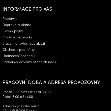
Z
á
INFORMACE PRO VÁS
p
a
Poptávka
t
Doprava a platba
í
Slovník pojmů
Prodávané značky
Vrácení a reklamace zboží
Obchodní podmínky
Hodnocení obchodu
Podmínky ochrany osobních údajů
PRACOVNÍ DOBA A ADRESA PROVOZOVNY
Pondělí – Čtvrtek 8:00 až 16:00,
Pátek 8:00 až 14:00
Adresa výdejního místa:
CZV AIR BOOST s.r.o.,