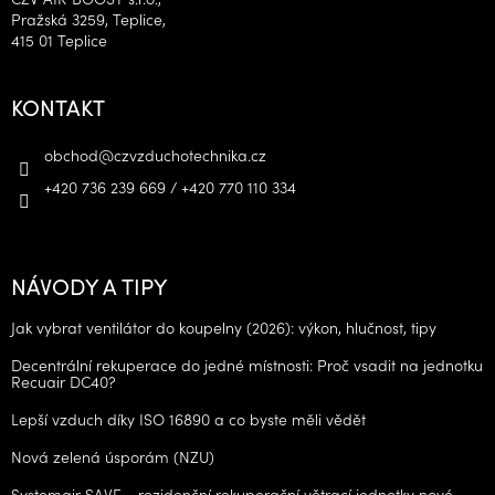
Pražská 3259, Teplice,
415 01 Teplice
KONTAKT
obchod
@
czvzduchotechnika.cz
+420 736 239 669 / +420 770 110 334
NÁVODY A TIPY
Jak vybrat ventilátor do koupelny (2026): výkon, hlučnost, tipy
Decentrální rekuperace do jedné místnosti: Proč vsadit na jednotku
Recuair DC40?
Lepší vzduch díky ISO 16890 a co byste měli vědět
Nová zelená úsporám (NZU)
Systemair SAVE - rezidenční rekuperační větrací jednotky nové