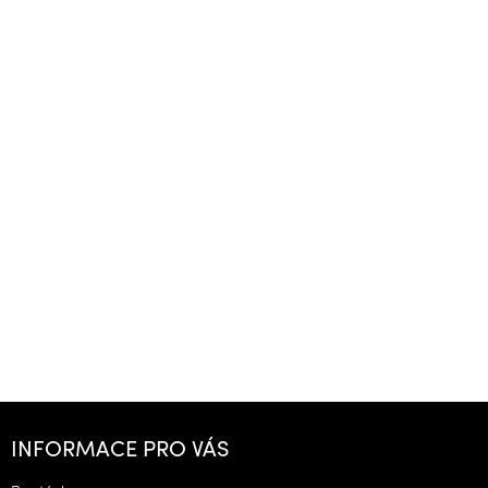
Z
á
INFORMACE PRO VÁS
p
a