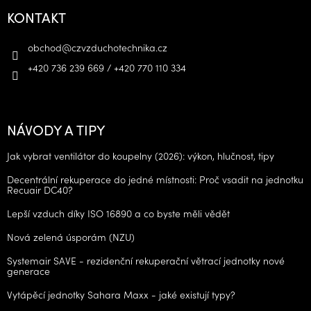
KONTAKT
obchod
@
czvzduchotechnika.cz
+420 736 239 669 / +420 770 110 334
NÁVODY A TIPY
Jak vybrat ventilátor do koupelny (2026): výkon, hlučnost, tipy
Decentrální rekuperace do jedné místnosti: Proč vsadit na jednotku
Recuair DC40?
Lepší vzduch díky ISO 16890 a co byste měli vědět
Nová zelená úsporám (NZU)
Systemair SAVE - rezidenční rekuperační větrací jednotky nové
generace
Vytápěcí jednotky Sahara Maxx - jaké existují typy?