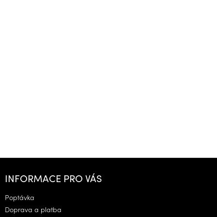
Z
á
INFORMACE PRO VÁS
p
a
Poptávka
t
Doprava a platba
í