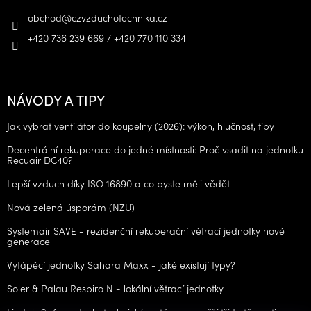
obchod
@
czvzduchotechnika.cz
+420 736 239 669 / +420 770 110 334
NÁVODY A TIPY
Jak vybrat ventilátor do koupelny (2026): výkon, hlučnost, tipy
Decentrální rekuperace do jedné místnosti: Proč vsadit na jednotku
Recuair DC40?
Lepší vzduch díky ISO 16890 a co byste měli vědět
Nová zelená úsporám (NZU)
Systemair SAVE - rezidenční rekuperační větrací jednotky nové
generace
Vytápěcí jednotky Sahara Maxx - jaké existují typy?
Soler & Palau Respiro N - lokální větrací jednotky