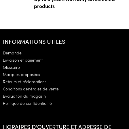
products
P
i
INFORMATIONS UTILES
e
d
Demande
d
Livraison et paiement
e
Glossaire
p
Marques proposées
a
g
Retours et réclamations
e
Conditions générales de vente
Évaluation du magasin
Politique de confidentialité
HORAIRES D'OUVERTURE ET ADRESSE DE