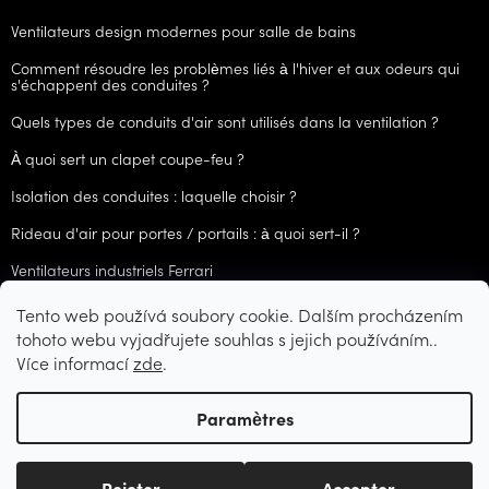
Ventilateurs design modernes pour salle de bains
Comment résoudre les problèmes liés à l'hiver et aux odeurs qui
s'échappent des conduites ?
Quels types de conduits d'air sont utilisés dans la ventilation ?
À quoi sert un clapet coupe-feu ?
Isolation des conduites : laquelle choisir ?
Rideau d'air pour portes / portails : à quoi sert-il ?
Ventilateurs industriels Ferrari
Tento web používá soubory cookie. Dalším procházením
ARCHIVES
tohoto webu vyjadřujete souhlas s jejich používáním..
Více informací
zde
.
Créé par Shoptet
Paramètres
Copyright 2026
CZVzduchotechnika.cz
. Tous droits réservés.
Rejeter
Accepter
Modifier les paramètres des cookies