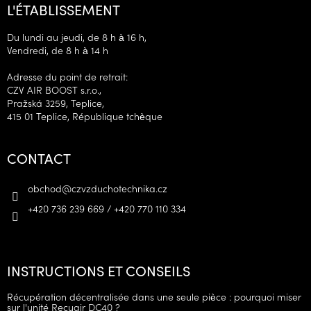
L'ÉTABLISSEMENT
Du lundi au jeudi, de 8 h à 16 h,
Vendredi, de 8 h à 14 h
Adresse du point de retrait:
CZV AIR BOOST s.r.o.,
Pražská 3259, Teplice,
415 01 Teplice, République tchèque
CONTACT
obchod
@
czvzduchotechnika.cz
+420 736 239 669 / +420 770 110 334
INSTRUCTIONS ET CONSEILS
Récupération décentralisée dans une seule pièce : pourquoi miser
sur l'unité Recuair DC40 ?