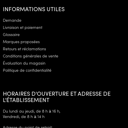
i
INFORMATIONS UTILES
e
d
Demande
d
Livraison et paiement
e
Glossaire
p
Marques proposées
a
g
Retours et réclamations
e
Conditions générales de vente
Évaluation du magasin
Politique de confidentialité
HORAIRES D'OUVERTURE ET ADRESSE DE
L'ÉTABLISSEMENT
Du lundi au jeudi, de 8 h à 16 h,
Vendredi, de 8 h à 14 h
Adresse du point de retrait: