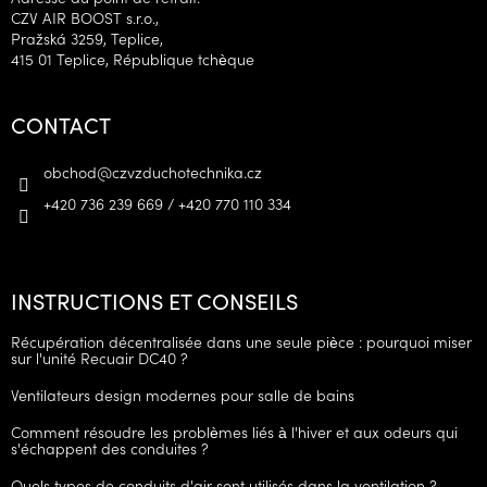
CZV AIR BOOST s.r.o.,
Pražská 3259, Teplice,
415 01 Teplice, République tchèque
CONTACT
obchod
@
czvzduchotechnika.cz
+420 736 239 669 / +420 770 110 334
INSTRUCTIONS ET CONSEILS
Récupération décentralisée dans une seule pièce : pourquoi miser
sur l'unité Recuair DC40 ?
Ventilateurs design modernes pour salle de bains
Comment résoudre les problèmes liés à l'hiver et aux odeurs qui
s'échappent des conduites ?
Quels types de conduits d'air sont utilisés dans la ventilation ?