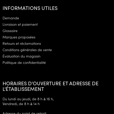
i
INFORMATIONS UTILES
e
d
Demande
d
Livraison et paiement
e
Glossaire
p
Marques proposées
a
g
Retours et réclamations
e
Conditions générales de vente
Évaluation du magasin
Politique de confidentialité
HORAIRES D'OUVERTURE ET ADRESSE DE
L'ÉTABLISSEMENT
Du lundi au jeudi, de 8 h à 16 h,
Vendredi, de 8 h à 14 h
Adresse du point de retrait: