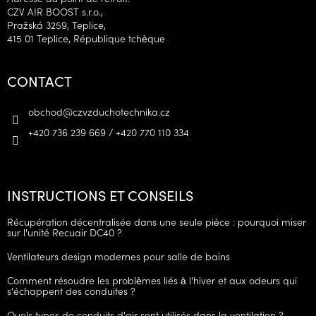
CZV AIR BOOST s.r.o.,
Pražská 3259, Teplice,
415 01 Teplice, République tchèque
CONTACT
obchod
@
czvzduchotechnika.cz
+420 736 239 669 / +420 770 110 334
INSTRUCTIONS ET CONSEILS
Récupération décentralisée dans une seule pièce : pourquoi miser
sur l'unité Recuair DC40 ?
Ventilateurs design modernes pour salle de bains
Comment résoudre les problèmes liés à l'hiver et aux odeurs qui
s'échappent des conduites ?
Quels types de conduits d'air sont utilisés dans la ventilation ?