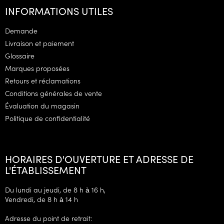
i
INFORMATIONS UTILES
e
d
Demande
d
Livraison et paiement
e
Glossaire
p
Marques proposées
a
g
Retours et réclamations
e
Conditions générales de vente
Évaluation du magasin
Politique de confidentialité
HORAIRES D'OUVERTURE ET ADRESSE DE
L'ÉTABLISSEMENT
Du lundi au jeudi, de 8 h à 16 h,
Vendredi, de 8 h à 14 h
Adresse du point de retrait: