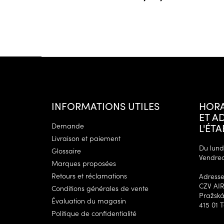
P
i
e
d
d
INFORMATIONS UTILES
HORA
e
ET A
p
Demande
L'ÉT
a
Livraison et paiement
g
Du lundi
Glossaire
Vendred
e
Marques proposées
Retours et réclamations
Adresse 
CZV AIR
Conditions générales de vente
Pražská
Évaluation du magasin
415 01 
Politique de confidentialité