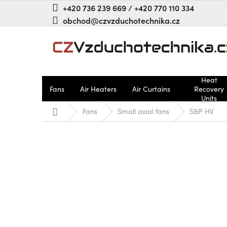
Aller
+420 736 239 669 / +420 770 110 334
au
obchod@czvzduchotechnika.cz
contenu
Heat
Fans
Air Heaters
Air Curtains
Recovery
Units
Accueil
Fans
Small axial fans
S&P HV