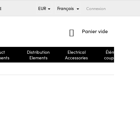
EUR
Français
MENT
MARQUES
CONDITIONS GÉNÉRALES DE VENTE
Connexion
RÉCL
PANIER
Panier vide
D'ACHAT
uct
Distribution
Electrical
Éléments
ments
Elements
Accessories
coupe-feu