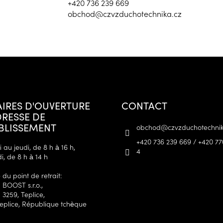
+420 736 239 669
obchod@czvzduchotechnika.cz
IRES D'OUVERTURE
CONTACT
DRESSE DE
ABLISSEMENT
obchod
@
czvzduchotechnik
+420 736 239 669 / +420 77
 au jeudi, de 8 h à 16 h,
4
i, de 8 h à 14 h
du point de retrait:
 BOOST s.r.o.,
 3259, Teplice,
Teplice, République tchèque