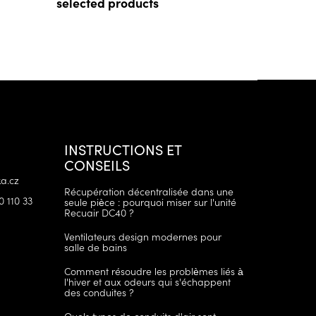
selected products
INSTRUCTIONS ET
CONSEILS
a.cz
Récupération décentralisée dans une
0 110 33
seule pièce : pourquoi miser sur l'unité
Recuair DC40 ?
Ventilateurs design modernes pour
salle de bains
Comment résoudre les problèmes liés à
l'hiver et aux odeurs qui s'échappent
des conduites ?
Quels types de conduits d'air sont