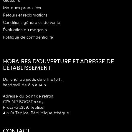
p
Marques proposées
a
g
Retours et réclamations
e
Conditions générales de vente
Évaluation du magasin
Politique de confidentialité
HORAIRES D'OUVERTURE ET ADRESSE DE
L'ÉTABLISSEMENT
Du lundi au jeudi, de 8 h à 16 h,
Vendredi, de 8 h à 14 h
Adresse du point de retrait:
CZV AIR BOOST s.r.o.,
Pražská 3259, Teplice,
415 01 Teplice, République tchèque
CONTACT