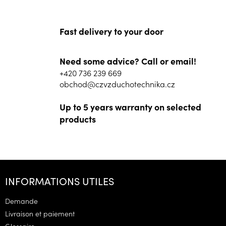
Fast delivery to your door
Need some advice? Call or email!
+420 736 239 669
obchod@czvzduchotechnika.cz
Up to 5 years warranty on selected
products
P
i
INFORMATIONS UTILES
e
d
Demande
d
Livraison et paiement
e
Glossaire