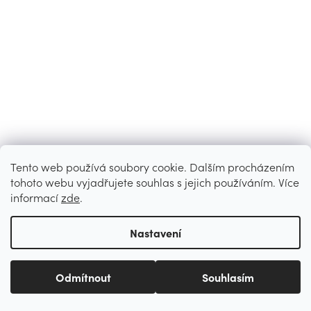
Tento web používá soubory cookie. Dalším procházením
tohoto webu vyjadřujete souhlas s jejich používáním. Více
informací
zde
.
Rychlé dodání až ke dveřím
Nastavení
Potřebujete poradit? Zavolejte
nebo nám napište!
Odmítnout
Souhlasím
+420 736 239 669
/
+420 770 110 334