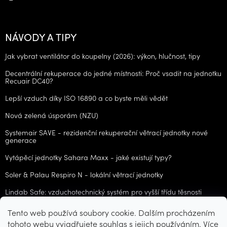
NÁVODY A TIPY
Jak vybrat ventilátor do koupelny (2026): výkon, hlučnost, tipy
Decentrální rekuperace do jedné místnosti: Proč vsadit na jednotku
Recuair DC40?
Lepší vzduch díky ISO 16890 a co byste měli vědět
Nová zelená úsporám (NZU)
Systemair SAVE - rezidenční rekuperační větrací jednotky nové
generace
Vytápěcí jednotky Sahara Maxx - jaké existují typy?
Soler & Palau Respiro N - lokální větrací jednotky
Lindab Safe: vzduchotechnický systém pro vyšší třídu těsnosti
Tento web používá soubory cookie. Dalším procházením
ARCHIV
tohoto webu vyjadřujete souhlas s jejich používáním. Více