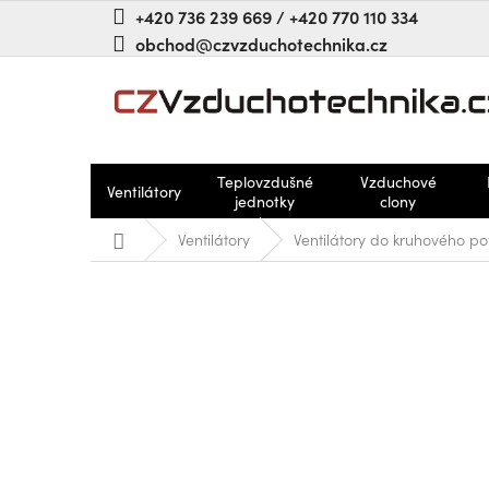
Přejít
+420 736 239 669 / +420 770 110 334
na
obchod@czvzduchotechnika.cz
obsah
Teplovzdušné
Vzduchové
Ventilátory
jednotky
clony
Domů
Ventilátory
Ventilátory do kruhového po