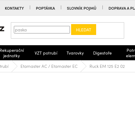
KONTAKTY
POPTÁVKA
SLOVNÍK POJMŮ
DOPRAVA A PL
HLEDAT
Rekuperační
Potr
VZT potrubí
Tvarovky
Digestoře
jednotky
elem
trubí
Etamaster AC / Etamaster EC
Ruck EM 125 E2 02