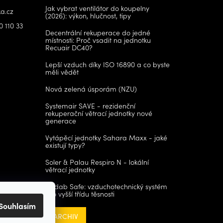
Jak vybrat ventilátor do koupelny
a.cz
(2026): výkon, hlučnost, tipy
0 110 33
Decentrální rekuperace do jedné
místnosti: Proč vsadit na jednotku
Recuair DC40?
Lepší vzduch díky ISO 16890 a co byste
měli vědět
Nová zelená úsporám (NZU)
Systemair SAVE - rezidenční
rekuperační větrací jednotky nové
generace
Vytápěcí jednotky Sahara Maxx - jaké
existují typy?
Soler & Palau Respiro N - lokální
větrací jednotky
Lindab Safe: vzduchotechnický systém
pro vyšší třídu těsnosti
Souhlasím
ARCHIV