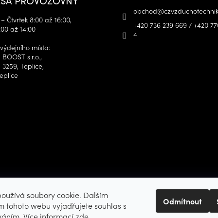
obchod
@
czvzduchotechnik
– Čtvrtek 8:00 až 16:00,
+420 736 239 669 / +420 77
:00 až 14:00
4
výdejního místa:
 BOOST s.r.o.,
 3259, Teplice,
eplice
oužívá soubory cookie. Dalším
Odmítnout
 tohoto webu vyjadřujete souhlas s
íváním. Více informací
zde
.