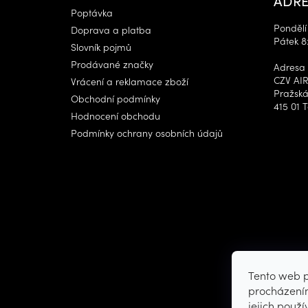
Poptávka
Pondělí 
Doprava a platba
Pátek 8
Slovník pojmů
Prodávané značky
Adresa 
CZV AIR
Vrácení a reklamace zboží
Pražská
Obchodní podmínky
415 01 T
Hodnocení obchodu
Podmínky ochrany osobních údajů
Tento web p
procházením
jejich použ