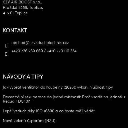
CZV AIR BOOST s.r.o.,
Pražská 3259, Teplice,
415 01 Teplice
KONTAKT
obchod
@
czvzduchotechnika.cz
+420 736 239 669 / +420 770 110 334
NÁVODY A TIPY
Jak vybrat ventilátor do koupelny (2026): výkon, hlučnost, tipy
Decentrální rekuperace do jedné místnosti: Proč vsadit na jednotku
Recuair DC40?
Lepší vzduch díky ISO 16890 a co byste měli vědět
Nová zelená úsporám (NZU)