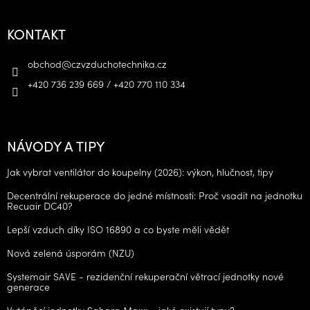
KONTAKT
obchod
@
czvzduchotechnika.cz
+420 736 239 669 / +420 770 110 334
NÁVODY A TIPY
Jak vybrat ventilátor do koupelny (2026): výkon, hlučnost, tipy
Decentrální rekuperace do jedné místnosti: Proč vsadit na jednotku
Recuair DC40?
Lepší vzduch díky ISO 16890 a co byste měli vědět
Nová zelená úsporám (NZU)
Systemair SAVE - rezidenční rekuperační větrací jednotky nové
generace
Vytápěcí jednotky Sahara Maxx - jaké existují typy?