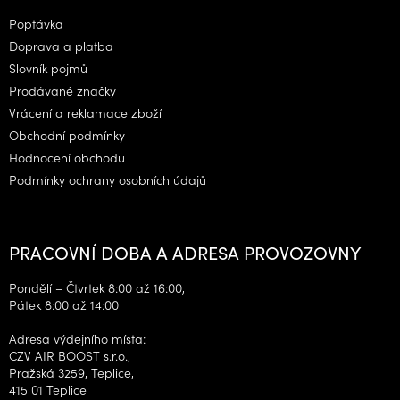
a
Poptávka
t
Doprava a platba
í
Slovník pojmů
Prodávané značky
Vrácení a reklamace zboží
Obchodní podmínky
Hodnocení obchodu
Podmínky ochrany osobních údajů
PRACOVNÍ DOBA A ADRESA PROVOZOVNY
Pondělí – Čtvrtek 8:00 až 16:00,
Pátek 8:00 až 14:00
Adresa výdejního místa:
CZV AIR BOOST s.r.o.,
Pražská 3259, Teplice,
415 01 Teplice