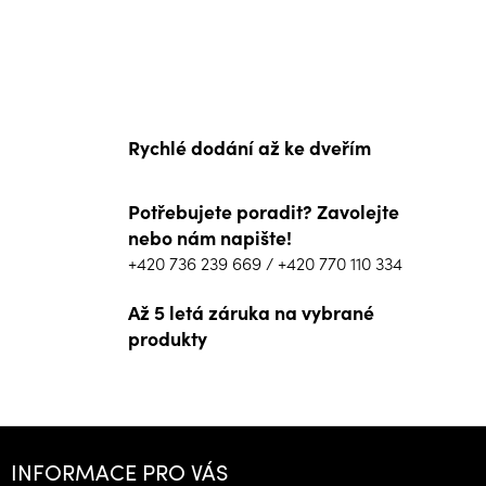
Rychlé dodání až ke dveřím
Potřebujete poradit? Zavolejte
nebo nám napište!
+420 736 239 669
/
+420 770 110 334
Až 5 letá záruka na vybrané
produkty
Z
á
INFORMACE PRO VÁS
p