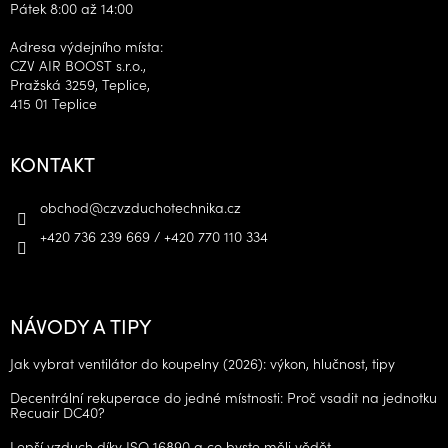
Pátek 8:00 až 14:00
Adresa výdejního místa:
CZV AIR BOOST s.r.o.,
Pražská 3259, Teplice,
415 01 Teplice
KONTAKT
obchod
@
czvzduchotechnika.cz
+420 736 239 669 / +420 770 110 334
NÁVODY A TIPY
Jak vybrat ventilátor do koupelny (2026): výkon, hlučnost, tipy
Decentrální rekuperace do jedné místnosti: Proč vsadit na jednotku
Recuair DC40?
Lepší vzduch díky ISO 16890 a co byste měli vědět