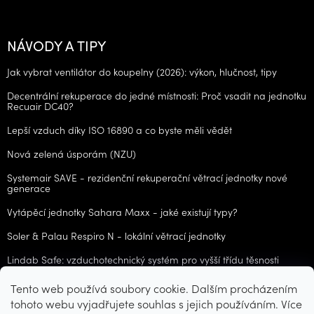
NÁVODY A TIPY
Jak vybrat ventilátor do koupelny (2026): výkon, hlučnost, tipy
Decentrální rekuperace do jedné místnosti: Proč vsadit na jednotku
Recuair DC40?
Lepší vzduch díky ISO 16890 a co byste měli vědět
Nová zelená úsporám (NZU)
Systemair SAVE - rezidenční rekuperační větrací jednotky nové
generace
Vytápěcí jednotky Sahara Maxx - jaké existují typy?
Soler & Palau Respiro N - lokální větrací jednotky
Lindab Safe: vzduchotechnický systém pro vyšší třídu těsnosti
Tento web používá soubory cookie. Dalším procházením
ARCHIV
tohoto webu vyjadřujete souhlas s jejich používáním. Více