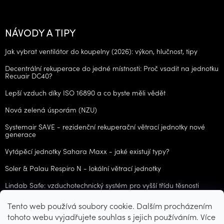
NÁVODY A TIPY
Jak vybrat ventilátor do koupelny (2026): výkon, hlučnost, tipy
Decentrální rekuperace do jedné místnosti: Proč vsadit na jednotku
Recuair DC40?
Lepší vzduch díky ISO 16890 a co byste měli vědět
Nová zelená úsporám (NZU)
Systemair SAVE - rezidenční rekuperační větrací jednotky nové
generace
Vytápěcí jednotky Sahara Maxx - jaké existují typy?
Soler & Palau Respiro N - lokální větrací jednotky
Lindab Safe: vzduchotechnický systém pro vyšší třídu těsnosti
Tento web používá soubory cookie. Dalším procházením
ARCHIV
tohoto webu vyjadřujete souhlas s jejich používáním. Více