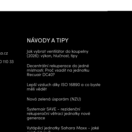
NÁVODY A TIPY
Jak vybrat ventilátor do koupelny
a.cz
(2026): výkon, hlučnost, tipy
0 110 33
Decentrální rekuperace do jedné
místnosti: Proč vsadit na jednotku
Recuair DC40?
Lepší vzduch díky ISO 16890 a co byste
měli vědět
Nová zelená úsporám (NZU)
Systemair SAVE - rezidenční
rekuperační větrací jednotky nové
generace
Vytápěcí jednotky Sahara Maxx - jaké
existují typy?