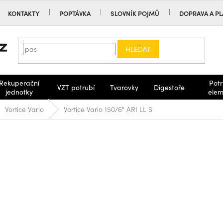
KONTAKTY
POPTÁVKA
SLOVNÍK POJMŮ
DOPRAVA A PL
HLEDAT
Rekuperační
Potr
VZT potrubí
Tvarovky
Digestoře
jednotky
elem
Vortice Vario
Vortice Vario 150/6" ARI LL S