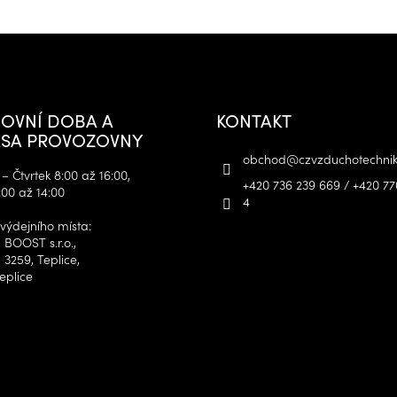
OVNÍ DOBA A
KONTAKT
SA PROVOZOVNY
obchod
@
czvzduchotechnik
– Čtvrtek 8:00 až 16:00,
+420 736 239 669 / +420 77
:00 až 14:00
4
výdejního místa:
 BOOST s.r.o.,
 3259, Teplice,
eplice