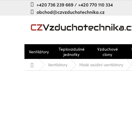
Přejít
+420 736 239 669 / +420 770 110 334
na
obchod@czvzduchotechnika.cz
obsah
Teplovzdušné
Vzduchové
Ventilátory
jednotky
clony
Domů
Ventilátory
Malé axiální ventilátory