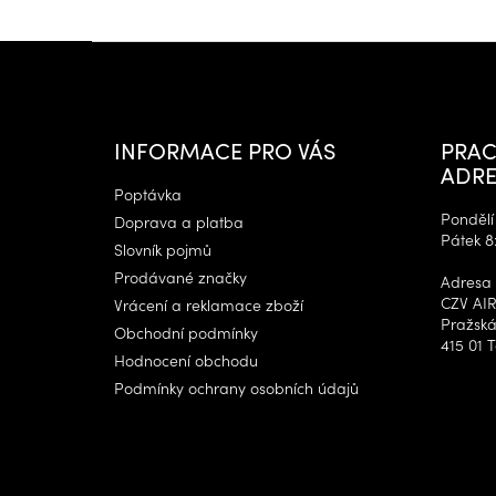
Z
á
p
a
t
INFORMACE PRO VÁS
PRAC
í
ADRE
Poptávka
Pondělí 
Doprava a platba
Pátek 8
Slovník pojmů
Prodávané značky
Adresa 
CZV AIR
Vrácení a reklamace zboží
Pražská
Obchodní podmínky
415 01 T
Hodnocení obchodu
Podmínky ochrany osobních údajů