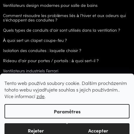
Ventilateurs design modernes pour salle de bains
Comment résoudre les problèmes liés à l'hiver et aux odeurs qui
s'échappent des conduites ?
Quels types de conduits d'air sont utilisés dans la ventilation ?
À quoi sert un clapet coupe-feu ?
Isolation des conduites : laquelle choisir ?
Rideau d'air pour portes / portails : à quoi sert-il ?
Ventilateurs industriels Ferrari
Tento web používá soubory cookie. Dalším procházením
ARCHIVES
tohoto webu vyjadřujete souhlas s jejich používáním..
Více informací
zde
.
Créé par Shoptet
Paramètres
Copyright 2026
CZVzduchotechnika.cz
. Tous droits réservés.
Rejeter
Accepter
Modifier les paramètres des cookies