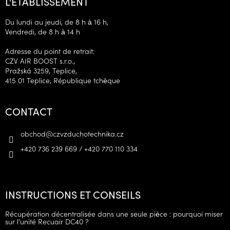
L'ÉTABLISSEMENT
Du lundi au jeudi, de 8 h à 16 h,
Vendredi, de 8 h à 14 h
Adresse du point de retrait:
CZV AIR BOOST s.r.o.,
Pražská 3259, Teplice,
415 01 Teplice, République tchèque
CONTACT
obchod
@
czvzduchotechnika.cz
+420 736 239 669 / +420 770 110 334
INSTRUCTIONS ET CONSEILS
Récupération décentralisée dans une seule pièce : pourquoi miser
sur l'unité Recuair DC40 ?