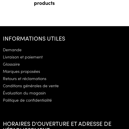
products
P
i
INFORMATIONS UTILES
e
d
Demande
d
Livraison et paiement
e
Glossaire
p
Marques proposées
a
g
Retours et réclamations
e
Conditions générales de vente
Évaluation du magasin
Politique de confidentialité
HORAIRES D'OUVERTURE ET ADRESSE DE