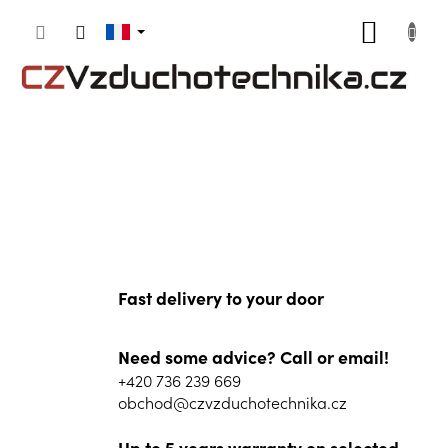
Aller
PANIE
au
contenu
D'ACH
Fast delivery to your door
Need some advice? Call or email!
+420 736 239 669
obchod@czvzduchotechnika.cz
Up to 5 years warranty on selected