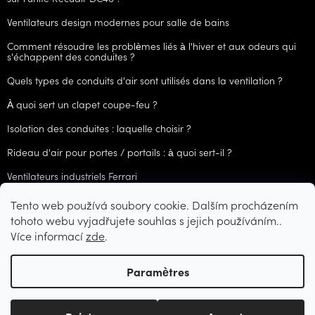
Ventilateurs design modernes pour salle de bains
Comment résoudre les problèmes liés à l'hiver et aux odeurs qui
s'échappent des conduites ?
Quels types de conduits d'air sont utilisés dans la ventilation ?
À quoi sert un clapet coupe-feu ?
Isolation des conduites : laquelle choisir ?
Rideau d'air pour portes / portails : à quoi sert-il ?
Ventilateurs industriels Ferrari
Tento web používá soubory cookie. Dalším procházením
ARCHIVES
tohoto webu vyjadřujete souhlas s jejich používáním..
Více informací
zde
.
Créé par Shoptet
Paramètres
Copyright 2026
CZVzduchotechnika.cz
. Tous droits réservés.