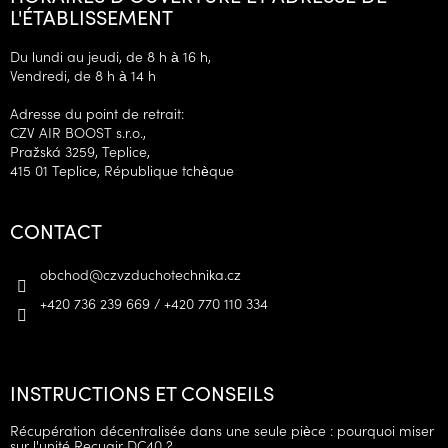
L'ÉTABLISSEMENT
Du lundi au jeudi, de 8 h à 16 h,
Vendredi, de 8 h à 14 h
Adresse du point de retrait:
CZV AIR BOOST s.r.o.,
Pražská 3259, Teplice,
415 01 Teplice, République tchèque
CONTACT
obchod
@
czvzduchotechnika.cz
+420 736 239 669 / +420 770 110 334
INSTRUCTIONS ET CONSEILS
Récupération décentralisée dans une seule pièce : pourquoi miser
sur l'unité Recuair DC40 ?