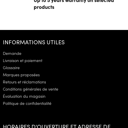
products
P
i
INFORMATIONS UTILES
e
d
Demande
d
Livraison et paiement
e
Glossaire
p
Marques proposées
a
g
Retours et réclamations
e
Conditions générales de vente
Évaluation du magasin
Politique de confidentialité
HORAIRES D'OUVERTURE ET ADRESSE DE