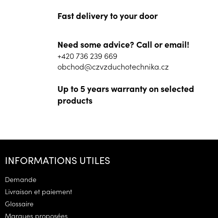
Fast delivery to your door
Need some advice? Call or email!
+420 736 239 669
obchod@czvzduchotechnika.cz
Up to 5 years warranty on selected
products
P
i
INFORMATIONS UTILES
e
d
Demande
d
Livraison et paiement
e
Glossaire
p
Marques proposées