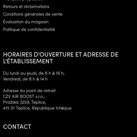
a
g
Retours et réclamations
e
Conditions générales de vente
Évaluation du magasin
Politique de confidentialité
HORAIRES D'OUVERTURE ET ADRESSE DE
L'ÉTABLISSEMENT
Du lundi au jeudi, de 8 h à 16 h,
Vendredi, de 8 h à 14 h
Adresse du point de retrait:
CZV AIR BOOST s.r.o.,
Pražská 3259, Teplice,
415 01 Teplice, République tchèque
CONTACT