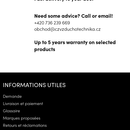
Need some advice? Call or email!
+420 736 239 669
obchod@czvzduchotechnika.cz
Up to 5 years warranty on selected
products
P
i
INFORMATIONS UTILES
e
d
Demande
d
Livraison et paiement
e
Glossaire
p
Marques proposées
a
g
Retours et réclamations