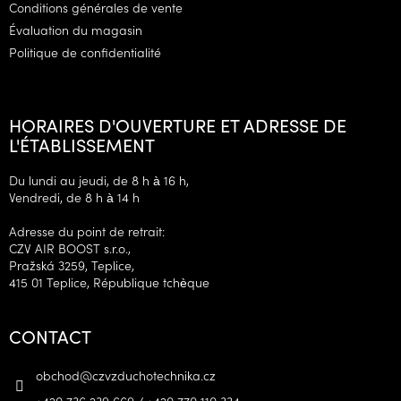
e
Conditions générales de vente
Évaluation du magasin
Politique de confidentialité
HORAIRES D'OUVERTURE ET ADRESSE DE
L'ÉTABLISSEMENT
Du lundi au jeudi, de 8 h à 16 h,
Vendredi, de 8 h à 14 h
Adresse du point de retrait:
CZV AIR BOOST s.r.o.,
Pražská 3259, Teplice,
415 01 Teplice, République tchèque
CONTACT
obchod
@
czvzduchotechnika.cz
+420 736 239 669 / +420 770 110 334