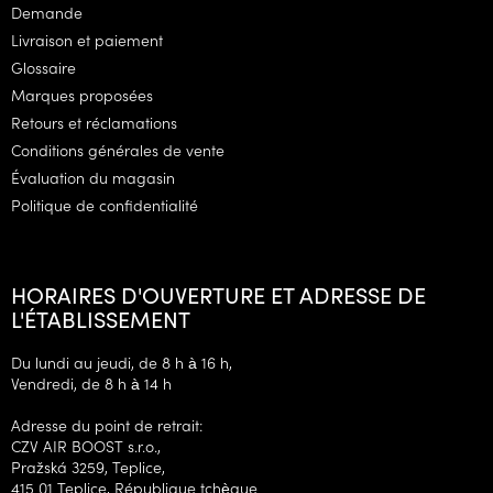
d
Demande
d
Livraison et paiement
e
Glossaire
p
Marques proposées
a
g
Retours et réclamations
e
Conditions générales de vente
Évaluation du magasin
Politique de confidentialité
HORAIRES D'OUVERTURE ET ADRESSE DE
L'ÉTABLISSEMENT
Du lundi au jeudi, de 8 h à 16 h,
Vendredi, de 8 h à 14 h
Adresse du point de retrait:
CZV AIR BOOST s.r.o.,
Pražská 3259, Teplice,
415 01 Teplice, République tchèque