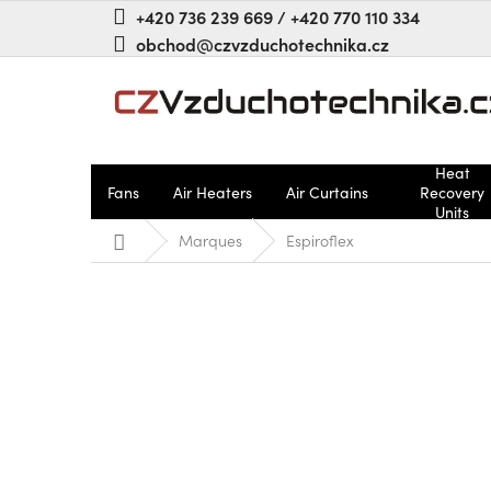
Aller
+420 736 239 669 / +420 770 110 334
au
obchod@czvzduchotechnika.cz
contenu
Heat
Fans
Air Heaters
Air Curtains
Recovery
Units
Accueil
Marques
Espiroflex