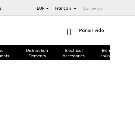
EUR
Français
MENT
MARQUES
CONDITIONS GÉNÉRALES DE VENTE
Connexion
RÉCL
PANIER
Panier vide
D'ACHAT
uct
Distribution
Electrical
Éléments
ments
Elements
Accessories
coupe-feu