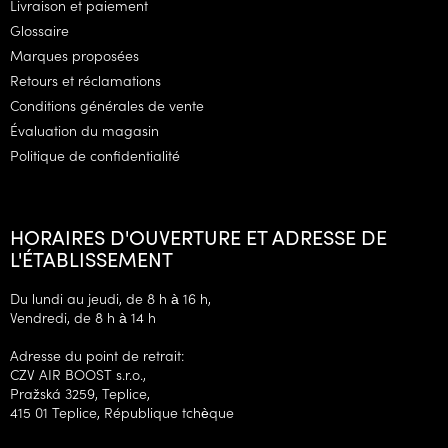
Livraison et paiement
e
Glossaire
p
Marques proposées
a
g
Retours et réclamations
e
Conditions générales de vente
Évaluation du magasin
Politique de confidentialité
HORAIRES D'OUVERTURE ET ADRESSE DE
L'ÉTABLISSEMENT
Du lundi au jeudi, de 8 h à 16 h,
Vendredi, de 8 h à 14 h
Adresse du point de retrait:
CZV AIR BOOST s.r.o.,
Pražská 3259, Teplice,
415 01 Teplice, République tchèque