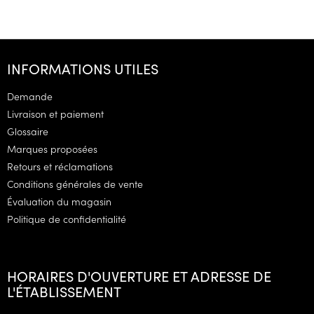
P
i
INFORMATIONS UTILES
e
d
Demande
d
Livraison et paiement
e
Glossaire
p
Marques proposées
a
g
Retours et réclamations
e
Conditions générales de vente
Évaluation du magasin
Politique de confidentialité
HORAIRES D'OUVERTURE ET ADRESSE DE
L'ÉTABLISSEMENT