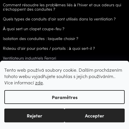
Comment résoudre les problèmes liés à l'hiver et aux odeurs qui
s'échappent des conduites ?
Quels types de conduits d'air sont utilisés dans la ventilation ?
À quoi sert un clapet coupe-feu ?
Isolation des conduites : laquelle choisir ?
Rideau d'air pour portes / portails : à quoi sert-il ?
Ventilateurs industriels Ferrari
Tento web používá soubory cookie. Dalším procházením
ARCHIVES
tohoto webu vyjadřujete souhlas s jejich používáním..
Více informací
zde
.
Créé par Shoptet
Paramètres
Copyright 2026
CZVzduchotechnika.cz
. Tous droits réservés.
Rejeter
Accepter
Modifier les paramètres des cookies