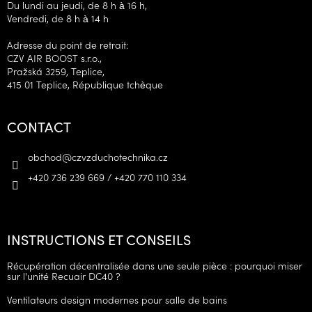
Du lundi au jeudi, de 8 h à 16 h,
Vendredi, de 8 h à 14 h
Adresse du point de retrait:
CZV AIR BOOST s.r.o.,
Pražská 3259, Teplice,
415 01 Teplice, République tchèque
CONTACT
obchod
@
czvzduchotechnika.cz
+420 736 239 669 / +420 770 110 334
INSTRUCTIONS ET CONSEILS
Récupération décentralisée dans une seule pièce : pourquoi miser
sur l'unité Recuair DC40 ?
Ventilateurs design modernes pour salle de bains