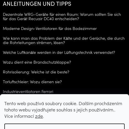
ANLEITUNGEN UND TIPPS
Dezentrale WRG-Geräte für einen Raum: Warum sollten Sie sich
für das Gerät Recuair DC40 entscheiden?
Moderne Design-Ventilatoren für das Badezimmer
Wie kann man das Problem der Kälte und der Gerüche, die durch
die Rohrleitungen strömen, lösen?
Welche Luftkanäle werden in der Lüftungstechnik verwendet?
Wozu dient eine Brandschutzklappe?
Rohrisolierung: Welche ist die beste?
Torluftschleier: Wozu dienen sie?
Industrieventilatoren Ferrari
Tento web používá soubory cookie. Dalším procházením
ARCHIV
tohoto webu vyjadřujete souhlas s jejich používáním..
Více informací
zde
.
Erstellt von Shoptet