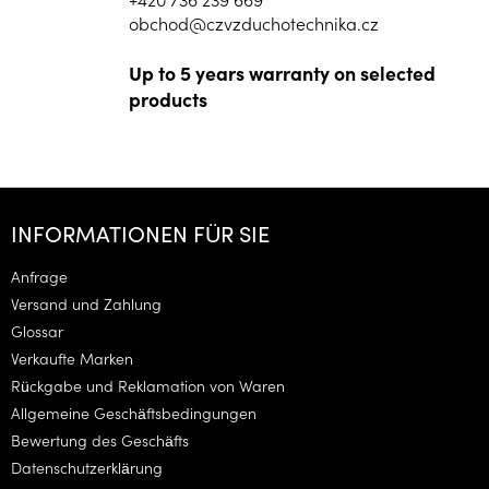
obchod@czvzduchotechnika.cz
Up to 5 years warranty on selected
products
F
u
INFORMATIONEN FÜR SIE
ß
z
Anfrage
e
Versand und Zahlung
i
Glossar
l
Verkaufte Marken
e
Rückgabe und Reklamation von Waren
Allgemeine Geschäftsbedingungen
Bewertung des Geschäfts
Datenschutzerklärung